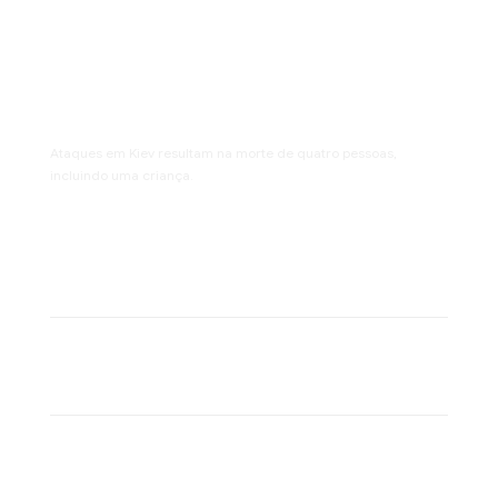
Ataque russo em Kiev mata
quatro, incluindo criança de
3 anos
Ataques em Kiev resultam na morte de quatro pessoas,
incluindo uma criança.
De
R2SITES
08/08/2026
Crédito travado: 83 milhões com nome
sujo; inadimplência bate recorde
De
R2SITES
08/08/2026
PL reafirma Flávio Roscoe como
candidato após Cleitinho anunciar
candidatura
De
R2SITES
08/08/2026
Lula quer ampliar impostos sobre renda
e patrimônio dos ricos
De
R2SITES
08/08/2026