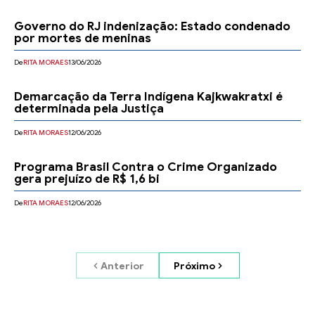
Governo do RJ indenização: Estado condenado
por mortes de meninas
De
RITA MORAES
13/06/2026
Demarcação da Terra Indígena Kajkwakratxi é
determinada pela Justiça
De
RITA MORAES
12/06/2026
Programa Brasil Contra o Crime Organizado
gera prejuízo de R$ 1,6 bi
De
RITA MORAES
12/06/2026
Anterior
Próximo
- Anúncio-