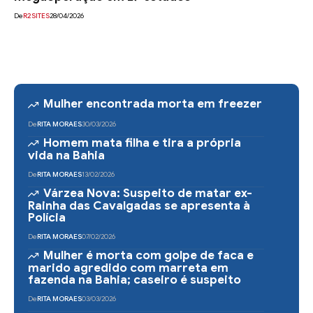
De
R2SITES
28/04/2026
Mulher encontrada morta em freezer
De
RITA MORAES
30/03/2026
Homem mata filha e tira a própria
vida na Bahia
De
RITA MORAES
13/02/2026
Várzea Nova: Suspeito de matar ex-
Rainha das Cavalgadas se apresenta à
Polícia
De
RITA MORAES
07/02/2026
Mulher é morta com golpe de faca e
marido agredido com marreta em
fazenda na Bahia; caseiro é suspeito
De
RITA MORAES
03/03/2026