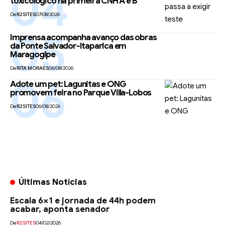
toxicológico na primeira CNH A e B
De
R2SITES
07/08/2026
Imprensa acompanha avanço das obras
da Ponte Salvador-Itaparica em
Maragogipe
De
RITA MORAES
06/08/2026
Adote um pet: Lagunitas e ONG
promovem feira no Parque Villa-Lobos
De
R2SITES
06/08/2026
Últimas Notícias
Escala 6×1 e jornada de 44h podem
acabar, aponta senador
De
R2SITES
04/02/2026