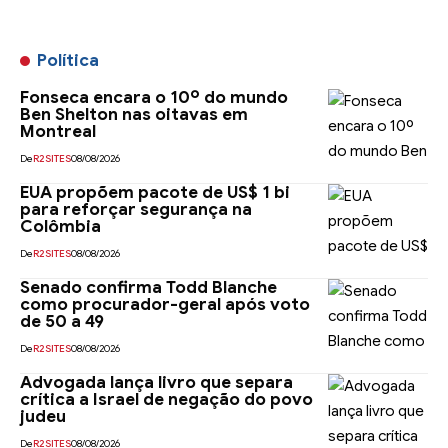
Política
Fonseca encara o 10º do mundo
Ben Shelton nas oitavas em
Montreal
De
R2SITES
08/08/2026
EUA propõem pacote de US$ 1 bi
para reforçar segurança na
Colômbia
De
R2SITES
08/08/2026
Senado confirma Todd Blanche
como procurador-geral após voto
de 50 a 49
De
R2SITES
08/08/2026
Advogada lança livro que separa
crítica a Israel de negação do povo
judeu
De
R2SITES
08/08/2026