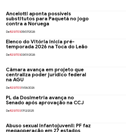
Ancelotti aponta possíveis
substitutos para Paquetá no jogo
contra a Noruega
De
R2SITES
05/07/2026
Elenco do Vitória inicia pré-
temporada 2026 na Toca do Leão
De
R2SITES
03/01/2026
Câmara avança em projeto que
centraliza poder jurídico federal
na AGU
De
R2SITES
11/06/2026
PL da Dosimetria avança no
Senado após aprovação na CCJ
De
R2SITES
17/12/2025
Abuso sexual infantojuvenil: PF faz
megaoperação em 27 estados