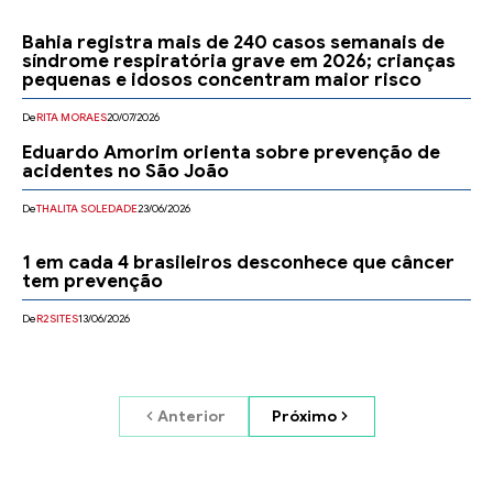
Bahia registra mais de 240 casos semanais de
síndrome respiratória grave em 2026; crianças
pequenas e idosos concentram maior risco
De
RITA MORAES
20/07/2026
Eduardo Amorim orienta sobre prevenção de
acidentes no São João
De
THALITA SOLEDADE
23/06/2026
1 em cada 4 brasileiros desconhece que câncer
tem prevenção
De
R2SITES
13/06/2026
Anterior
Próximo