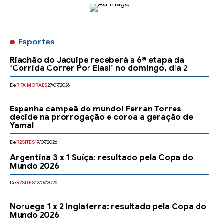
Esportes
Riachão do Jacuipe receberá a 6ª etapa da
‘Corrida Correr Por Elas!’ no domingo, dia 2
De
RITA MORAES
27/07/2026
Espanha campeã do mundo! Ferran Torres
decide na prorrogação e coroa a geração de
Yamal
De
R2SITES
19/07/2026
Argentina 3 x 1 Suíça: resultado pela Copa do
Mundo 2026
De
R2SITES
12/07/2026
Noruega 1 x 2 Inglaterra: resultado pela Copa do
Mundo 2026