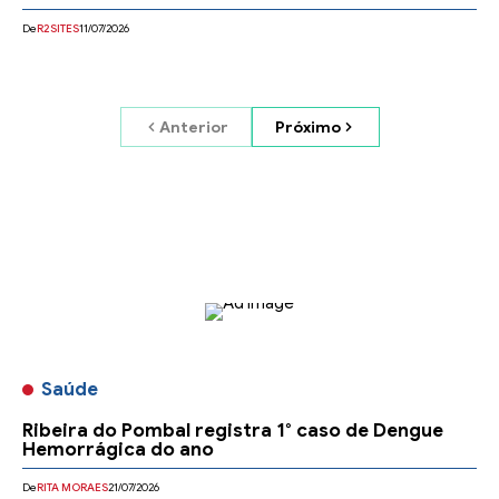
De
R2SITES
11/07/2026
Anterior
Próximo
- Anúncio-
Saúde
Ribeira do Pombal registra 1° caso de Dengue
Hemorrágica do ano
De
RITA MORAES
21/07/2026