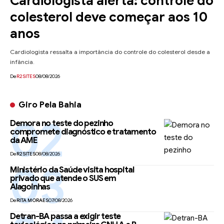
Cardiologista alerta: controle do
colesterol deve começar aos 10
anos
Cardiologista ressalta a importância do controle do colesterol desde a
infância.
De
R2SITES
08/08/2026
Giro Pela Bahia
Demora no teste do pezinho
compromete diagnóstico e tratamento
da AME
De
R2SITES
08/08/2026
Ministério da Saúde visita hospital
privado que atende o SUS em
Alagoinhas
De
RITA MORAES
07/08/2026
Detran-BA passa a exigir teste