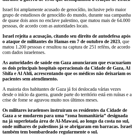
Israel foi amplamente acusado de genocídio, inclusive pelo maior
grupo de estudiosos de genocídio do mundo, durante sua campanha
de quase dois anos no enclave palestino, que matou mais de 64.000
pessoas, de acordo com as autoridades locais.
Israel rejeita a acusação, citando seu direito de autodefesa após
o ataque de militantes do Hamas em 7 de outubro de 2023
, que
matou 1.200 pessoas e resultou na captura de 251 reféns, de acordo
com dados israelenses.
As autoridades de saúde em Gaza anunciaram que evacuariam
os dois principais hospitais operacionais da Cidade de Gaza, Al
Shifa e Al Ahli, acrescentando que os médicos não deixariam os
pacientes sem atendimento.
A maioria dos habitantes de Gaza já foi deslocada várias vezes
desde o início da guerra, grande parte do território está em ruínas e a
crise de fome se agravou muito nos últimos meses.
Os militares israelenses instruíram os residentes da Cidade de
Gaza a se mudarem para uma “zona humanitária” designada
na já superlotada área de Al-Mawasi, ao longo da costa no sul,
onde milhares de palestinos já se abrigaram em barracas. Israel
também tem bombardeado regularmente o sul.