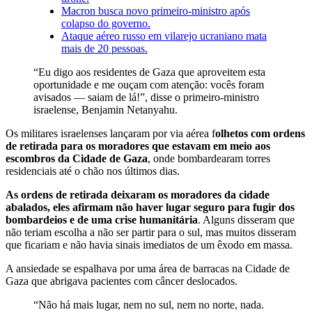
Macron busca novo primeiro-ministro após
colapso do governo.
Ataque aéreo russo em vilarejo ucraniano mata
mais de 20 pessoas.
“Eu digo aos residentes de Gaza que aproveitem esta
oportunidade e me ouçam com atenção: vocês foram
avisados — saiam de lá!”, disse o primeiro-ministro
israelense, Benjamin Netanyahu.
Os militares israelenses lançaram por via aérea f
olhetos com ordens
de retirada para os moradores que estavam em meio aos
escombros da Cidade de Gaza
, onde bombardearam torres
residenciais até o chão nos últimos dias.
As ordens de retirada deixaram os moradores da cidade
abalados, eles afirmam não haver lugar seguro para fugir dos
bombardeios e de uma crise humanitária
. Alguns disseram que
não teriam escolha a não ser partir para o sul, mas muitos disseram
que ficariam e não havia sinais imediatos de um êxodo em massa.
A ansiedade se espalhava por uma área de barracas na Cidade de
Gaza que abrigava pacientes com câncer deslocados.
“Não há mais lugar, nem no sul, nem no norte, nada.