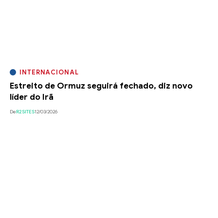
INTERNACIONAL
Estreito de Ormuz seguirá fechado, diz novo
líder do Irã
De
R2SITES
12/03/2026