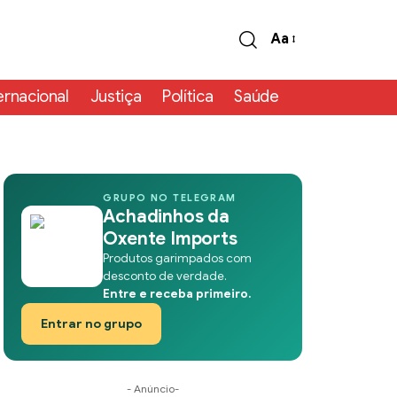
Aa
ernacional
Justiça
Política
Saúde
GRUPO NO TELEGRAM
Achadinhos da
Oxente Imports
Produtos garimpados com
desconto de verdade.
Entre e receba primeiro.
Entrar no grupo
- Anúncio-