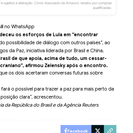
 e sujeitos a alteração. Como Associado da Amazon, recebo por compras
qualificadas.
il
no WhatsApp
deceu os esforços de Lula em “encontrar
do possibilidade de diálogo com outros países”, ao
os da Paz, iniciativa liderada por Brasil e China.
Brasil de que apoia, acima de tudo, um cessar-
ucraniano”, afirmou Zelensky após o encontro.
 que os dois acertaram conversas futuras sobre
 fará o possível para trazer a paz para mais perto da
 posição clara”, acrescentou.
 da República do Brasil e da Agência Reuters
Facebook