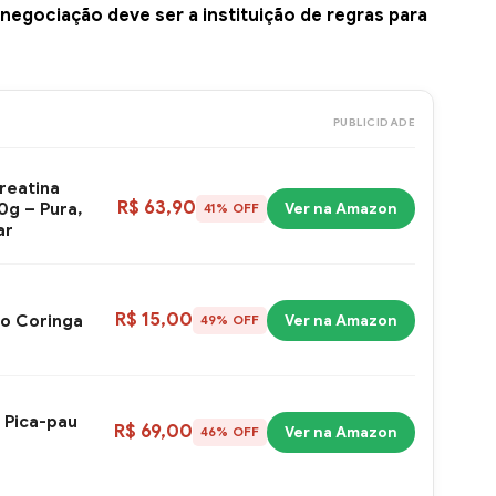
negociação deve ser a instituição de regras para
PUBLICIDADE
reatina
R$ 63,90
g – Pura,
Ver na Amazon
41% OFF
ar
R$ 15,00
o Coringa
Ver na Amazon
49% OFF
 Pica-pau
R$ 69,00
Ver na Amazon
46% OFF