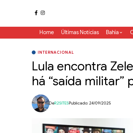
Home
Últimas Notícias
Bahia
C
INTERNACIONAL
Lula encontra Zel
há “saída militar”
De
R2SITES
Publicado: 24/09/2025