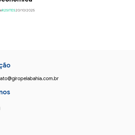
e
R2SITES
20/10/2025
ção
ato@giropelabahia.com.br
nos