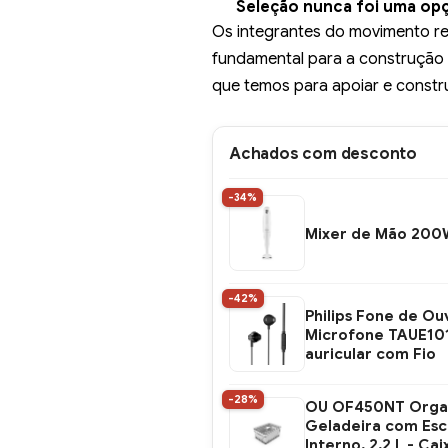
Seleção nunca foi uma opç
Os integrantes do movimento re
fundamental para a construção
que temos para apoiar e constru
Achados com desconto
-34%
Mixer de Mão 200W
-42%
Philips Fone de O
Microfone TAUE101
auricular com Fio
-28%
OU OF450NT Orga
Geladeira com Es
Interno, 2,2 L - Cai