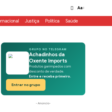
Aa
ernacional
Justiça
Política
Saúde
GRUPO NO TELEGRAM
Achadinhos da
Oxente Imports
Produtos garimpados com
desconto de verdade.
Entre e receba primeiro.
Entrar no grupo
- Anúncio-