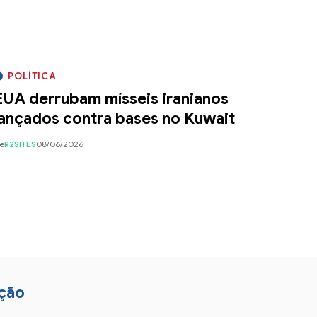
POLÍTICA
EUA derrubam mísseis iranianos
lançados contra bases no Kuwait
e
R2SITES
08/06/2026
ção