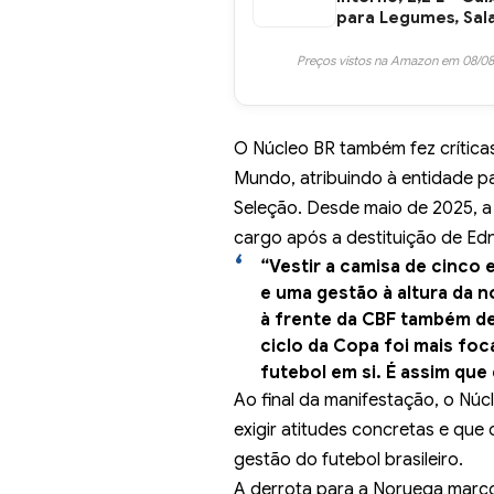
para Legumes, Sal
Preços vistos na Amazon em 08/08
O Núcleo BR também fez crítica
Mundo, atribuindo à entidade pa
Seleção. Desde maio de 2025, a
cargo após a destituição de Edn
“Vestir a camisa de cinco 
e uma gestão à altura da n
à frente da CBF também de
ciclo da Copa foi mais f
futebol em si. É assim qu
Ao final da manifestação, o Núc
exigir atitudes concretas e qu
gestão do futebol brasileiro.
A derrota para a Noruega marc