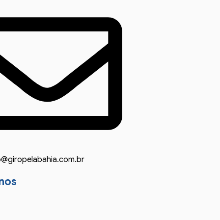
o@giropelabahia.com.br
nos