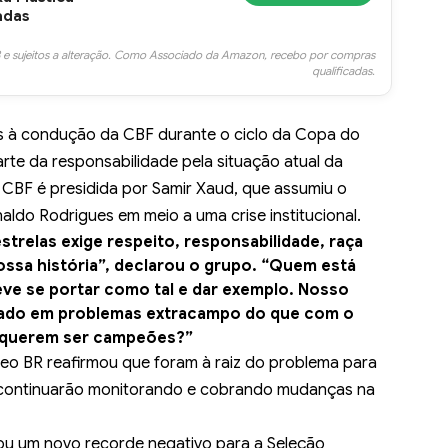
adas
 e sujeitos a alteração. Como Associado da Amazon, recebo por compras
qualificadas.
s à condução da CBF durante o ciclo da Copa do
rte da responsabilidade pela situação atual da
 CBF é presidida por Samir Xaud, que assumiu o
aldo Rodrigues em meio a uma crise institucional.
estrelas exige respeito, responsabilidade, raça
ossa história”, declarou o grupo. “Quem está
ve se portar como tal e dar exemplo. Nosso
ocado em problemas extracampo do que com o
e querem ser campeões?”
leo BR reafirmou que foram à raiz do problema para
e continuarão monitorando e cobrando mudanças na
ou um novo recorde negativo para a Seleção