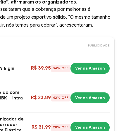
ão”, afirmaram os organizadores.
ssaltaram que a cobrança por melhorias é
 de um projeto esportivo sólido. “O mesmo tamanho
ir, nós temos para cobrar”, acrescentaram.
PUBLICIDADE
R$ 39,95
 Elgin
Ver na Amazon
34% OFF
uvido com
R$ 23,89
BK – Intra-
Ver na Amazon
42% OFF
nizador de
corredor
R$ 31,99
Ver na Amazon
28% OFF
xa Plástica