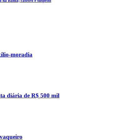
na Bahia; caseiro é suspeito
ílio-moradia
ta diária de R$ 500 mil
 vaqueiro