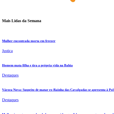
Mais Lidas da Semana
Mulher encontrada morta em freezer
Justiça
Homem mata filha e tira a própria vida na Bahia
Destaques
Várzea Nova: Suspeito de matar ex-Rainha das Cavalgadas se apresenta à Pol
Destaques