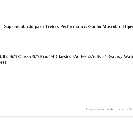
ll - Suplementação para Treino, Performance, Ganho Muscular, Hiper
ra/6/6 Classic/5/5 Pro/4/4 Classic/3/Active 2/Active 1 Galaxy Wa
és)
Preços vistos na Amazon em 09/0