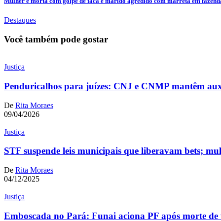
Mulher é morta com golpe de faca e marido agredido com marreta em fazenda 
Destaques
Você também pode gostar
Justiça
Penduricalhos para juízes: CNJ e CNMP mantêm aux
De
Rita Moraes
09/04/2026
Justiça
STF suspende leis municipais que liberavam bets; mul
De
Rita Moraes
04/12/2025
Justiça
Emboscada no Pará: Funai aciona PF após morte de