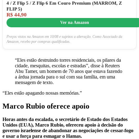
4 / Z Flip 5 / Z Flip 6 Em Couro Premium (MARROM, Z
FLIP 5)
R$ 44,90
Ver na Amazon
Preços vistos na Amazon em 10/08 e sujeitos a alteração. Como Associado da
Amazon, recebo por compras qualificadas.
“Eles estão destruindo torres residenciais, os pilares da
cidade, mesquitas, escolas e estradas”, disse à Reuters
Abu Tamer, um homem de 70 anos que estava fazendo
a árdua jornada para o sul com sua família, em uma
mensagem de texto.
“Eles estão apagando nossas memórias.”
Marco Rubio oferece apoio
Horas antes da escalada, o secretário de Estado dos Estados
Unidos (EUA), Marco Rubio, ofereceu apoio à decisão do
governo israelense de abandonar as negociações de cessar-fogo
e usar a força para esmagar o Hamas.