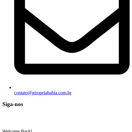
contato@giropelabahia.com.br
Siga-nos
© Copyright 2025 | Todos os Direitos Reservados – Feito com ❤
por
R2 Sites
Welcome Back!