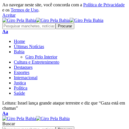
Ao navegar neste site, você concorda com a
Política de Privacidade
e os
Termos de Uso
.
Aceitar
Font
Aa
Resizer
Home
Últimas Notícias
Bahia
Giro Pelo Interior
Cultura e Entretenimento
Destaques
Esportes
Internacional
Justiça
Política
Saúde
Leitura:
Israel lança grande ataque terrestre e diz que “Gaza está em
chamas”
Font
Aa
Resizer
Buscar