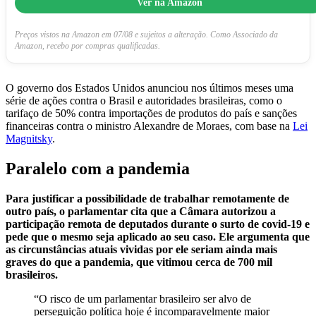
Ver na Amazon
Preços vistos na Amazon em 07/08 e sujeitos a alteração. Como Associado da
Amazon, recebo por compras qualificadas.
O governo dos Estados Unidos anunciou nos últimos meses uma
série de ações contra o Brasil e autoridades brasileiras, como o
tarifaço de 50% contra importações de produtos do país e sanções
financeiras contra o ministro Alexandre de Moraes, com base na
Lei
Magnitsky
.
Paralelo com a pandemia
Para justificar a possibilidade de trabalhar remotamente de
outro país, o parlamentar cita que a Câmara autorizou a
participação remota de deputados durante o surto de covid-19 e
pede que o mesmo seja aplicado ao seu caso. Ele argumenta que
as circunstâncias atuais vividas por ele seriam ainda mais
graves do que a pandemia, que vitimou cerca de 700 mil
brasileiros.
“O risco de um parlamentar brasileiro ser alvo de
perseguição política hoje é incomparavelmente maior