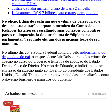
contra os EUA.
Justiça da Itália mantém prisão de Carla Zambelli.
Lula anuncia R$ 9,7 bilhões para o transporte público .
No ofício, Eduardo reafirma que é vítima de perseguição e
destacou sua atuação enquanto membro da Comissão de
Relações Exteriores, ressaltando suas conexões com outros
países e a importância do que chama de “diplomacia
parlamentar”, segundo ele, um dos principais focos de seu
mandato.
No último dia 20, a Polícia Federal concluiu pelo
indiciamento do
deputado e do pai
, o ex-presidente Jair Bolsonaro, pelos crimes de
coação no curso do processo e tentativa de abolição do Estado
Democrático de Direito. No caso de Eduardo, o indiciamento se deu
em razão da atuação junto ao governo do presidente dos Estados
Unidos, Donald Trump, para promover medidas de retaliação contra
o governo brasileiro e ministros do Supremo.
Achados com desconto
PUBLICIDADE
-32%