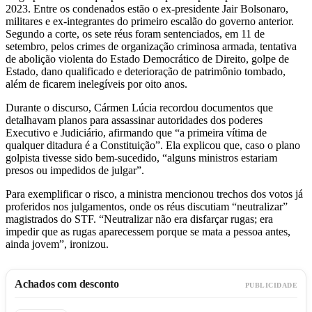
2023. Entre os condenados estão o ex-presidente Jair Bolsonaro,
militares e ex-integrantes do primeiro escalão do governo anterior.
Segundo a corte, os sete réus foram sentenciados, em 11 de
setembro, pelos crimes de organização criminosa armada, tentativa
de abolição violenta do Estado Democrático de Direito, golpe de
Estado, dano qualificado e deterioração de patrimônio tombado,
além de ficarem inelegíveis por oito anos.
Durante o discurso, Cármen Lúcia recordou documentos que
detalhavam planos para assassinar autoridades dos poderes
Executivo e Judiciário, afirmando que “a primeira vítima de
qualquer ditadura é a Constituição”. Ela explicou que, caso o plano
golpista tivesse sido bem-sucedido, “alguns ministros estariam
presos ou impedidos de julgar”.
Para exemplificar o risco, a ministra mencionou trechos dos votos já
proferidos nos julgamentos, onde os réus discutiam “neutralizar”
magistrados do STF. “Neutralizar não era disfarçar rugas; era
impedir que as rugas aparecessem porque se mata a pessoa antes,
ainda jovem”, ironizou.
Achados com desconto
PUBLICIDADE