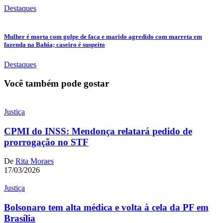
Destaques
Mulher é morta com golpe de faca e marido agredido com marreta em
fazenda na Bahia; caseiro é suspeito
Destaques
Você também pode gostar
Justiça
CPMI do INSS: Mendonça relatará pedido de
prorrogação no STF
De
Rita Moraes
17/03/2026
Justiça
Bolsonaro tem alta médica e volta à cela da PF em
Brasília