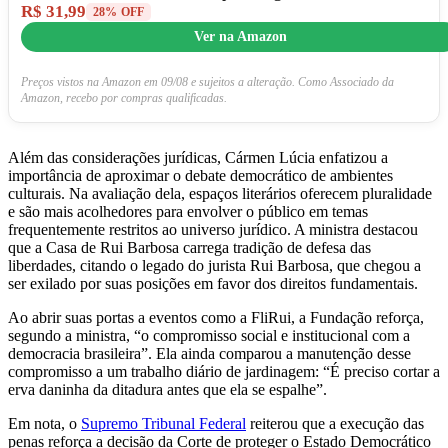
R$ 31,99
28% OFF
Ver na Amazon
Preços vistos na Amazon em 09/08 e sujeitos a alteração. Como Associado da
Amazon, recebo por compras qualificadas.
Além das considerações jurídicas, Cármen Lúcia enfatizou a
importância de aproximar o debate democrático de ambientes
culturais. Na avaliação dela, espaços literários oferecem pluralidade
e são mais acolhedores para envolver o público em temas
frequentemente restritos ao universo jurídico. A ministra destacou
que a Casa de Rui Barbosa carrega tradição de defesa das
liberdades, citando o legado do jurista Rui Barbosa, que chegou a
ser exilado por suas posições em favor dos direitos fundamentais.
Ao abrir suas portas a eventos como a FliRui, a Fundação reforça,
segundo a ministra, “o compromisso social e institucional com a
democracia brasileira”. Ela ainda comparou a manutenção desse
compromisso a um trabalho diário de jardinagem: “É preciso cortar a
erva daninha da ditadura antes que ela se espalhe”.
Em nota, o
Supremo Tribunal Federal
reiterou que a execução das
penas reforça a decisão da Corte de proteger o Estado Democrático