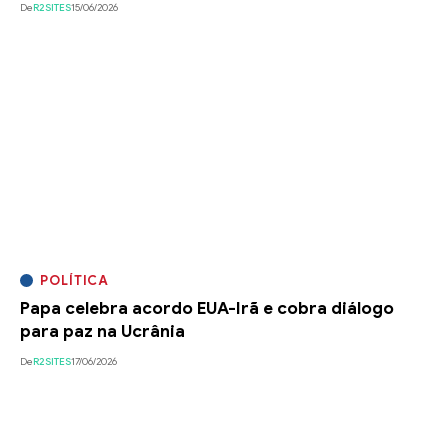
De
R2SITES
15/06/2026
POLÍTICA
Papa celebra acordo EUA-Irã e cobra diálogo
para paz na Ucrânia
De
R2SITES
17/06/2026