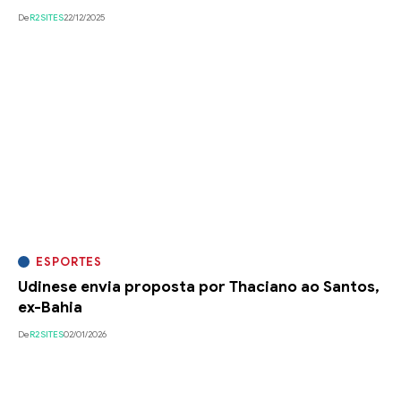
De
R2SITES
22/12/2025
ESPORTES
Udinese envia proposta por Thaciano ao Santos,
ex-Bahia
De
R2SITES
02/01/2026