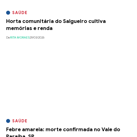
SAÚDE
Horta comunitária do Salgueiro cultiva
memórias e renda
De
RITA MORAES
29/03/2026
SAÚDE
Febre amarela: morte confirmada no Vale do
Paraíba, SP