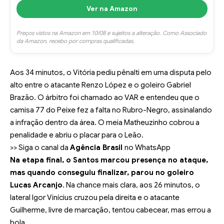
Ver na Amazon
Preços vistos na Amazon em 10/08 e sujeitos a alteração. Como Associado
da Amazon, recebo por compras qualificadas.
Aos 34 minutos, o Vitória pediu pênalti em uma disputa pelo
alto entre o atacante Renzo López e o goleiro Gabriel
Brazão. O árbitro foi chamado ao VAR e entendeu que o
camisa 77 do Peixe fez a falta no Rubro-Negro, assinalando
a infração dentro da área. O meia Matheuzinho cobrou a
penalidade e abriu o placar para o Leão.
>> Siga o canal da
Agência Brasil
no WhatsApp
Na etapa final, o Santos marcou presença no ataque,
mas quando conseguiu finalizar, parou no goleiro
Lucas Arcanjo
. Na chance mais clara, aos 26 minutos, o
lateral Igor Vinícius cruzou pela direita e o atacante
Guilherme, livre de marcação, tentou cabecear, mas errou a
bola.