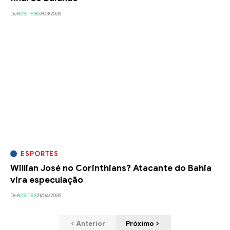
De
R2SITES
07/03/2026
ESPORTES
Willian José no Corinthians? Atacante do Bahia
vira especulação
De
R2SITES
21/04/2026
Anterior
Próximo