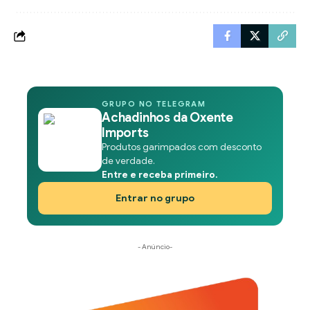
GRUPO NO TELEGRAM
Achadinhos da Oxente
Imports
Produtos garimpados com desconto
de verdade.
Entre e receba primeiro.
Entrar no grupo
- Anúncio-