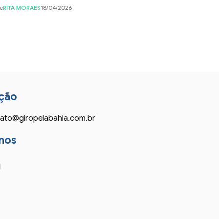
e
RITA MORAES
18/04/2026
ção
ato@giropelabahia.com.br
nos