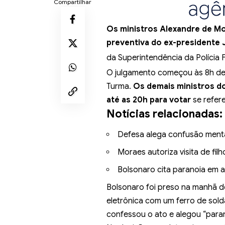
Compartilhar
Os ministros Alexandre de Mo
preventiva do ex-presidente 
da Superintendência da Polícia F
O julgamento começou às 8h dest
Turma.
Os demais ministros do
até as 20h para votar
se refer
Notícias relacionadas:
Defesa alega confusão mental
Moraes autoriza visita de fil
Bolsonaro cita paranoia em a
Bolsonaro
foi preso na manhã 
eletrônica com um ferro de sol
confessou o ato e alegou “par