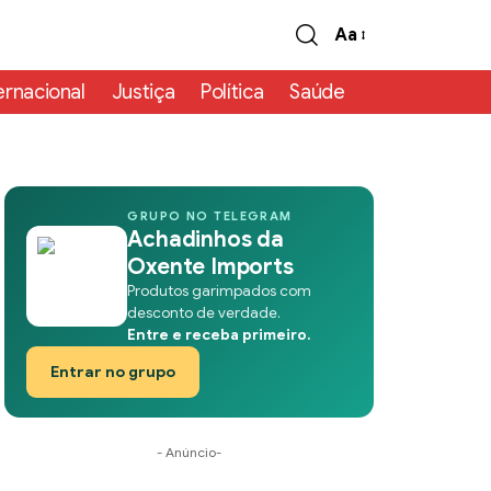
Aa
ernacional
Justiça
Política
Saúde
GRUPO NO TELEGRAM
Achadinhos da
Oxente Imports
Produtos garimpados com
desconto de verdade.
Entre e receba primeiro.
Entrar no grupo
- Anúncio-