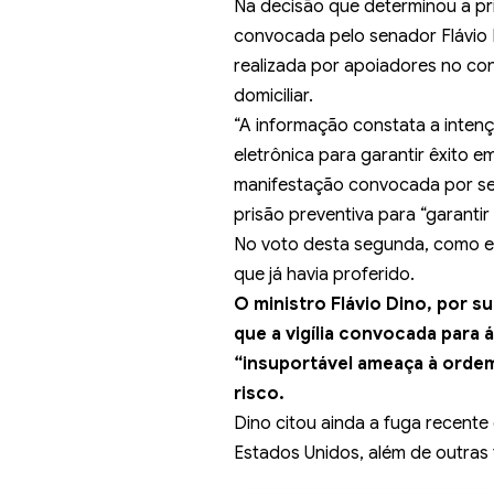
Na
decisão que determinou
a pr
convocada pelo senador Flávio B
realizada por apoiadores no co
domiciliar.
“A informação constata a inten
eletrônica para garantir êxito e
manifestação convocada por seu 
prisão preventiva para “garantir 
No voto desta segunda, como es
que já havia proferido.
O ministro Flávio Dino, por s
que a vigília convocada par
“insuportável ameaça à orde
risco.
Dino citou ainda a fuga recent
Estados Unidos, além de outras 