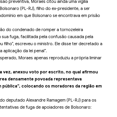
isão preventiva, Moraes citou ainda uma vigília
olsonaro (PL-RJ), filho do ex-presidente, a ser
ndomínio em que Bolsonaro se encontrava em prisão
ção do condenado de romper a tornozeleira
m sua fuga, facilitada pela confusão causada pela
filho”, escreveu o ministro. Ele disse ter decretado a
a aplicação da lei penal”.
perado, Moraes apenas reproduziu a própria liminar
ua vez, anexou voto por escrito, no qual afirmou
a área densamente povoada representava
m pública”, colocando os moradores da região em
e do deputado Alexandre Ramagem (PL-RJ) para os
tentativas de fuga de apoiadores de Bolsonaro: