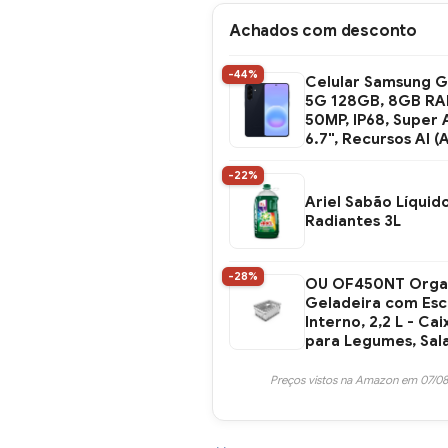
Achados com desconto
-44%
Celular Samsung G
5G 128GB, 8GB RA
50MP, IP68, Supe
6.7", Recursos AI (
-22%
Ariel Sabão Líquid
Radiantes 3L
-28%
OU OF450NT Orga
Geladeira com Es
Interno, 2,2 L - Cai
para Legumes, Sal
Preços vistos na Amazon em 07/08