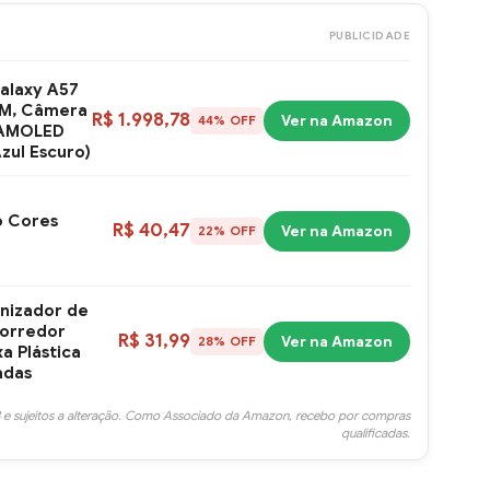
PUBLICIDADE
alaxy A57
M, Câmera
R$ 1.998,78
Ver na Amazon
44% OFF
r AMOLED
Azul Escuro)
o Cores
R$ 40,47
Ver na Amazon
22% OFF
nizador de
corredor
R$ 31,99
Ver na Amazon
28% OFF
xa Plástica
adas
 e sujeitos a alteração. Como Associado da Amazon, recebo por compras
qualificadas.