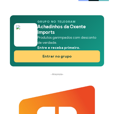
GRUPO NO TELEGRAM
Achadinhos da Oxente
Imports
Produtos garimpados com desconto
de verdade.
Entre e receba primeiro.
Entrar no grupo
- Anúncio-