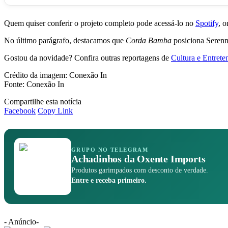
Quem quiser conferir o projeto completo pode acessá-lo no
Spotify
, o
No último parágrafo, destacamos que
Corda Bamba
posiciona Serenn
Gostou da novidade? Confira outras reportagens de
Cultura e Entrete
Crédito da imagem: Conexão In
Fonte: Conexão In
Compartilhe esta notícia
Facebook
Copy Link
GRUPO NO TELEGRAM
Achadinhos da Oxente Imports
Produtos garimpados com desconto de verdade.
Entre e receba primeiro.
- Anúncio-