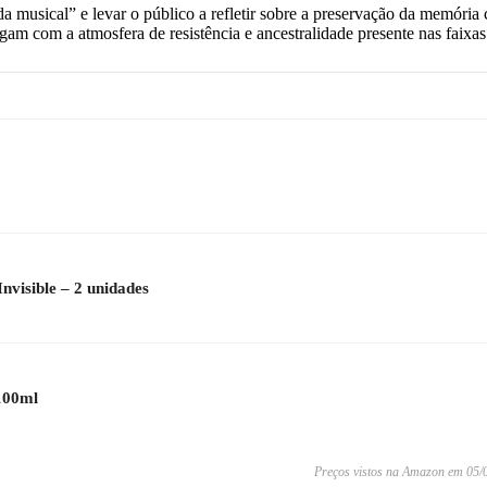
musical” e levar o público a refletir sobre a preservação da memória cu
am com a atmosfera de resistência e ancestralidade presente nas faixas
visible – 2 unidades
100ml
Preços vistos na Amazon em 05/0