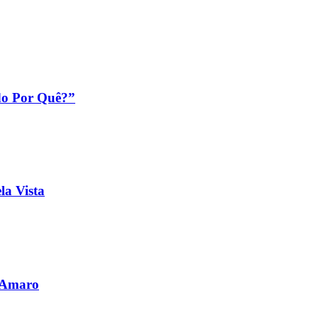
do Por Quê?”
la Vista
o Amaro