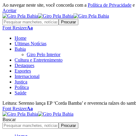
Ao navegar neste site, você concorda com a
Política de Privacidade
e
Aceitar
Font Resizer
Aa
Home
Últimas Notícias
Bahia
Giro Pelo Interior
Cultura e Entretenimento
Destaques
Esportes
Internacional
Justiça
Política
Saúde
Leitura:
Serenno lança EP ‘Corda Bamba’ e reverencia raízes do sam
Font Resizer
Aa
Buscar