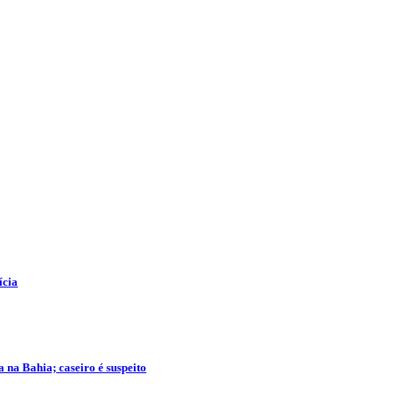
ícia
na Bahia; caseiro é suspeito