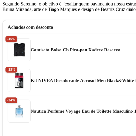
Segundo Serenno, o objetivo é “exaltar quem pavimentou nossa estrada 
Bruna Miranda, arte de Tiago Marques e design de Beatriz Cruz dialog
Achados com desconto
-46%
Camiseta Bolso Cb Pica-pau Xadrez Reserva
-25%
Kit NIVEA Desodorante Aerosol Men Black&White In
-24%
Nautica Perfume Voyage Eau de Toilette Masculino 