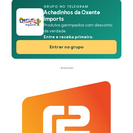
GRUPO NO TELEGRAM
Achadinhos da Oxente
Imports
Produtos garimpados com desconto
de verdade.
Entre e receba primeiro.
Entrar no grupo
- Anúncio-