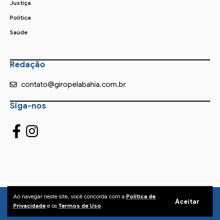
Justiça
Política
Saúde
Redação
contato@giropelabahia.com.br
Siga-nos
Ao navegar neste site, você concorda com a
Política de
© Copyright 2025 | Todos os Direitos Reservados – Feito com
Aceitar
Privacidade
e os
Termos de Uso
.
❤ por
R2 Sites