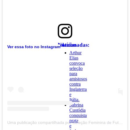
Notícias relacionadas:
Ver essa foto no Instagram
Arthur
Elias
convoca
seleção
para
amistosos
contra
Inglaterra
e
Itália.
Sabrina
Custódia
conquista
prata
Uma publicação compartilhada por Seleção Feminina de Futebol (@selecaofemininadefutebol)
e