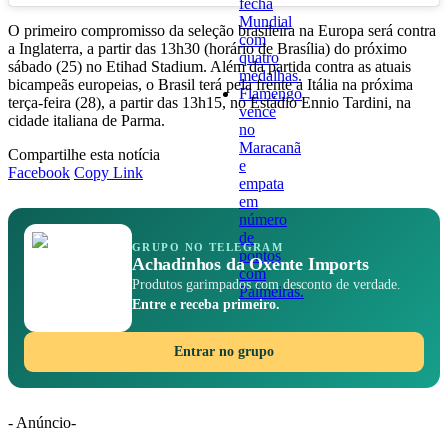
fecha
Mundial
O primeiro compromisso da seleção brasileira na Europa será contra
com
a Inglaterra, a partir das 13h30 (horário de Brasília) do próximo
quatro
sábado (25) no Etihad Stadium. Além da partida contra as atuais
medalhas.
bicampeãs europeias, o Brasil terá pela frente a Itália na próxima
Flamengo
terça-feira (28), a partir das 13h15, no Estádio Ennio Tardini, na
vence
cidade italiana de Parma.
no
Maracanã
Compartilhe esta notícia
e
Facebook
Copy Link
empata
em
número
de
GRUPO NO TELEGRAM
pontos
Achadinhos da Oxente Imports
com
Produtos garimpados com desconto de verdade.
Palmeiras.
Entre e receba primeiro.
Entrar no grupo
- Anúncio-