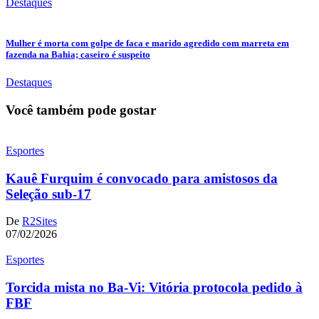
Destaques
Mulher é morta com golpe de faca e marido agredido com marreta em
fazenda na Bahia; caseiro é suspeito
Destaques
Você também pode gostar
Esportes
Kauê Furquim é convocado para amistosos da
Seleção sub-17
De
R2Sites
07/02/2026
Esportes
Torcida mista no Ba-Vi: Vitória protocola pedido à
FBF