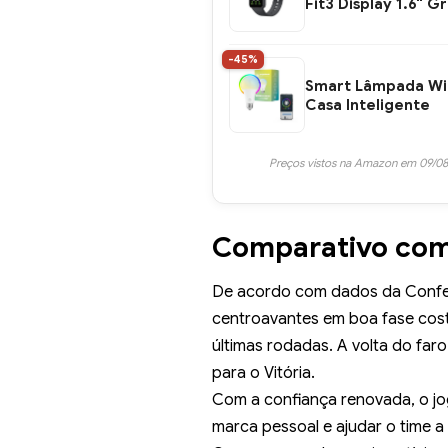
Fit3 Display 1.6" Gr
-45%
Smart Lâmpada Wi-
Casa Inteligente
Preços vistos na Amazon em 09/08
Comparativo com 
De acordo com dados da
Confe
centroavantes em boa fase co
últimas rodadas. A volta do far
para o Vitória.
Com a confiança renovada, o jo
marca pessoal e ajudar o time 