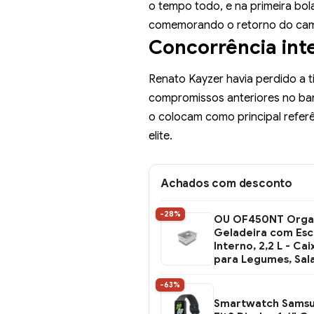
o tempo todo, e na primeira bol
comemorando o retorno do camis
Concorrência int
Renato Kayzer havia perdido a t
compromissos anteriores no ba
o colocam como principal referê
elite.
Achados com desconto
-28%
OU OF450NT Orga
Geladeira com Es
Interno, 2,2 L - Cai
para Legumes, Sal
-63%
Smartwatch Samsu