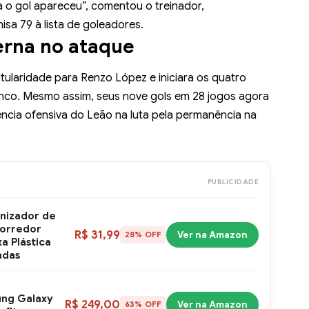
a o gol apareceu”, comentou o treinador,
a 79 à lista de goleadores.
erna no ataque
itularidade para Renzo López e iniciara os quatro
nco. Mesmo assim, seus nove gols em 28 jogos agora
ncia ofensiva do Leão na luta pela permanência na
PUBLICIDADE
nizador de
corredor
R$ 31,99
Ver na Amazon
28% OFF
xa Plástica
adas
ng Galaxy
R$ 249,00
Ver na Amazon
63% OFF