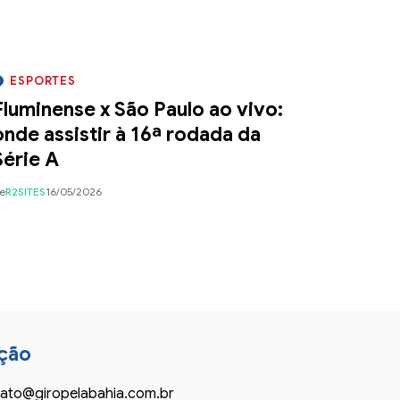
ESPORTES
Fluminense x São Paulo ao vivo:
onde assistir à 16ª rodada da
Série A
e
R2SITES
16/05/2026
ção
ato@giropelabahia.com.br