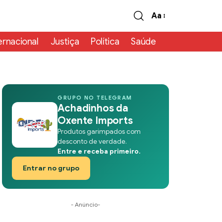
Aa
ernacional
Justiça
Política
Saúde
GRUPO NO TELEGRAM
Achadinhos da
Oxente Imports
Produtos garimpados com
desconto de verdade.
Entre e receba primeiro.
Entrar no grupo
- Anúncio-