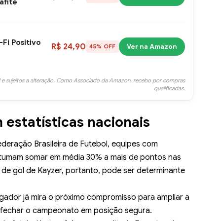
afite
Fi Positivo
R$ 24,90
Ver na Amazon
45% OFF
 e sujeitos a alteração. Como Associado da Amazon, recebo por compras
qualificadas.
estatísticas nacionais
deração Brasileira de Futebol
, equipes com
stumam somar em média 30% a mais de pontos nas
o de gol de Kayzer, portanto, pode ser determinante
gador já mira o próximo compromisso para ampliar a
a fechar o campeonato em posição segura.