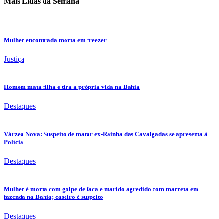
Mais Lidas da Semana
Mulher encontrada morta em freezer
Justiça
Homem mata filha e tira a própria vida na Bahia
Destaques
Várzea Nova: Suspeito de matar ex-Rainha das Cavalgadas se apresenta à
Polícia
Destaques
Mulher é morta com golpe de faca e marido agredido com marreta em
fazenda na Bahia; caseiro é suspeito
Destaques