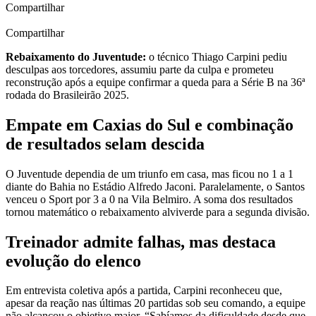
Compartilhar
Compartilhar
Rebaixamento do Juventude:
o técnico Thiago Carpini pediu
desculpas aos torcedores, assumiu parte da culpa e prometeu
reconstrução após a equipe confirmar a queda para a Série B na 36ª
rodada do Brasileirão 2025.
Empate em Caxias do Sul e combinação
de resultados selam descida
O Juventude dependia de um triunfo em casa, mas ficou no 1 a 1
diante do Bahia no Estádio Alfredo Jaconi. Paralelamente, o Santos
venceu o Sport por 3 a 0 na Vila Belmiro. A soma dos resultados
tornou matemático o rebaixamento alviverde para a segunda divisão.
Treinador admite falhas, mas destaca
evolução do elenco
Em entrevista coletiva após a partida, Carpini reconheceu que,
apesar da reação nas últimas 20 partidas sob seu comando, a equipe
não alcançou o objetivo maior. “Sabíamos da dificuldade desde que