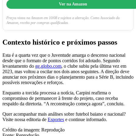
Ver na Amazon
Preços vistos na Amazon em 10/08 e sujeitos a alteração. Como Associado da
Amazon, recebo por compras qualificadas.
Contexto histórico e próximos passos
Esta é a quarta vez que o Juventude amarga o descenso nacional
desde que o formato de pontos corridos foi adotado. Segundo
levantamento do
ge.globo.com
, o clube subiu pela última vez em
2023, mas voltou a oscilar nos dois anos seguintes. A direção deve
anunciar nos próximos dias o planejamento para a Série B, incluindo
possíveis renovações e reforços.
Enquanto a torcida processa a notícia, Carpini reafirma o
compromisso de permanecer à frente do projeto, caso receba
respaldo da diretoria. “A reconstrução começa agora”, concluiu.
Quer acompanhar mais análises sobre futebol baiano e nacional?
Visite nossa editoria de
Esportes
e continue informado.
Crédito da imagem: Reprodução
Fonte: Reprodução