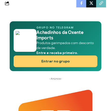
GRUPO NO TELEGRAM
Achadinhos da Oxente
Imports
Produtos garimpados com desconto
de verdade.
Entre e receba primeiro.
Entrar no grupo
- Anúncio-