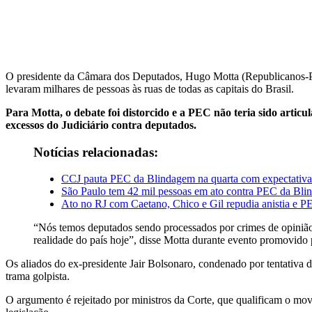
O presidente da Câmara dos Deputados, Hugo Motta (Republicanos-PB
levaram milhares de pessoas às ruas de todas as capitais do Brasil.
Para Motta, o debate foi distorcido e a PEC não teria sido arti
excessos do Judiciário contra deputados.
Notícias relacionadas:
CCJ pauta PEC da Blindagem na quarta com expectativa d
São Paulo tem 42 mil pessoas em ato contra PEC da Blin
Ato no RJ com Caetano, Chico e Gil repudia anistia e P
“Nós temos deputados sendo processados por crimes de opinião,
realidade do país hoje”, disse Motta durante evento promovid
Os aliados do ex-presidente Jair Bolsonaro, condenado por tentativa 
trama golpista.
O argumento é rejeitado por ministros da Corte, que qualificam o mov