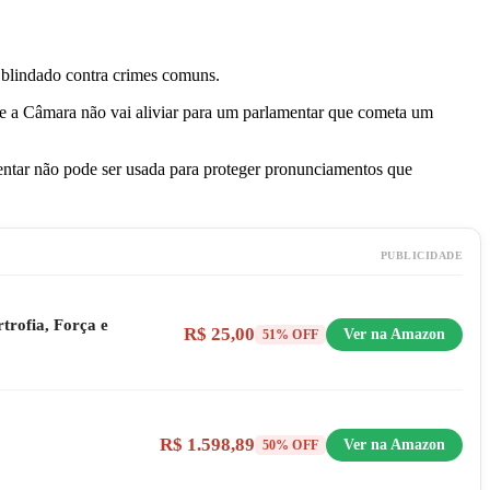
a blindado contra crimes comuns.
e a Câmara não vai aliviar para um parlamentar que cometa um
ntar não pode ser usada para proteger pronunciamentos que
PUBLICIDADE
trofia, Força e
R$ 25,00
Ver na Amazon
51% OFF
R$ 1.598,89
Ver na Amazon
50% OFF