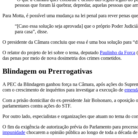
pessoas que foram lá quebrar, depredar, aquelas pessoas que a
Para Motta, é possível uma mudança na lei penal para rever penas q
“[Caso essa solução seja aprovada] que o próprio Poder Judiciá
para casa”, disse.
O presidente da Câmara concluiu que essa é uma boa solução para “dist
O relator do projeto de lei sobre o tema, deputado
Paulinho da Força
(
das penas por meio de nova dosimetria dos crimes cometidos.
Blindagem ou Prerrogativas
A PEC da Blindagem ganhou força na Câmara, após ações do Supremo 
com o crescimento de inquéritos para investigar a execução de
emenda
Com a prisão domiciliar do ex-presidente Jair Bolsonaro, a oposição
parlamentares contra ações do STF.
Por outro lado, especialistas e organizações que atuam no tema do co
O fim da exigência de autorização prévia do Parlamento para proces
impunidade
chocarem a opinião pública ao longo de toda a década de