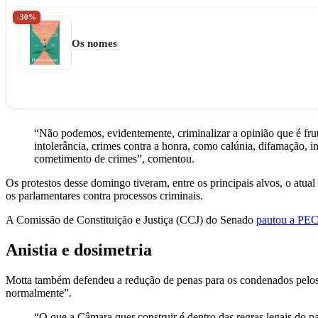
-30%
Os nomes
“Não podemos, evidentemente, criminalizar a opinião que é frut
intolerância, crimes contra a honra, como calúnia, difamação, i
cometimento de crimes”, comentou.
Os protestos desse domingo tiveram, entre os principais alvos, o atu
os parlamentares contra processos criminais.
A Comissão de Constituição e Justiça (CCJ) do Senado
pautou a PE
Anistia e dosimetria
Motta também defendeu a redução de penas para os condenados pelos e
normalmente”.
“O que a Câmara quer construir é dentro das regras legais do p