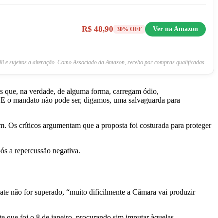
R$ 48,90
Ver na Amazon
30% OFF
8 e sujeitos a alteração. Como Associado da Amazon, recebo por compras qualificadas.
ões que, na verdade, de alguma forma, carregam ódio,
ão. E o mandato não pode ser, digamos, uma salvaguarda para
m. Os críticos argumentam que a proposta foi costurada para proteger
pós a repercussão negativa.
te não for superado, “muito dificilmente a Câmara vai produzir
e que foi o 8 de janeiro, procurando sim imputar àquelas