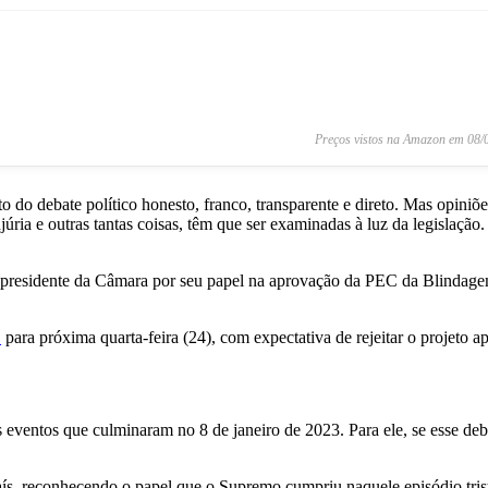
Preços vistos na Amazon em 08/0
o do debate político honesto, franco, transparente e direto. Mas opini
njúria e outras tantas coisas, têm que ser examinadas à luz da legislaç
al presidente da Câmara por seu papel na aprovação da PEC da Blindage
C
para próxima quarta-feira (24), com expectativa de rejeitar o projeto a
ventos que culminaram no 8 de janeiro de 2023. Para ele, se esse deba
aís, reconhecendo o papel que o Supremo cumpriu naquele episódio trist