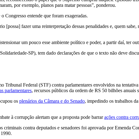
rmaram, por exemplo, planos para matar pessoas”, ponderou.
ue o Congresso entende que foram exageradas.
rio [possa] fazer uma reinterpretação dessas penalidades e, quem sabe,
ensionar um pouco esse ambiente político e poder, a partir daí, ter outr
Solidariedade-SP), tem dado declarações de que o texto não deve discut
Tribunal Federal (STF) contra parlamentares envolvidos na tentativa
s parlamentares
, recursos públicos da ordem de RS 50 bilhões anuais s
 ocupou os
plenários da Câmara e do Senado
, impedindo os trabalhos da
mbate à corrupção alertam que a proposta pode barrar
ações contra cor
sos criminais contra deputados e senadores foi aprovada por Emenda C
 1990.