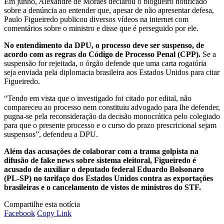
Em junho, Alexandre de Moraes declarou o blogueiro notificado
sobre a denúncia ao entender que, apesar de não apresentar defesa,
Paulo Figueiredo publicou diversos vídeos na internet com
comentários sobre o ministro e disse que é perseguido por ele.
No entendimento da DPU, o processo deve ser suspenso, de
acordo com as regras do Código de Processo Penal (CPP).
Se a
suspensão for rejeitada, o órgão defende que uma carta rogatória
seja enviada pela diplomacia brasileira aos Estados Unidos para citar
Figueiredo.
“Tendo em vista que o investigado foi citado por edital, não
compareceu ao processo nem constituiu advogado para lhe defender,
pugna-se pela reconsideração da decisão monocrática pelo colegiado
para que o presente processo e o curso do prazo prescricional sejam
suspensos”, defendeu a DPU.
Além das acusações de colaborar com a trama golpista na
difusão de fake news sobre sistema eleitoral, Figueiredo é
acusado de auxiliar o deputado federal Eduardo Bolsonaro
(PL-SP) no tarifaço dos Estados Unidos contra as exportações
brasileiras e o cancelamento de vistos de ministros do STF.
Compartilhe esta notícia
Facebook
Copy Link