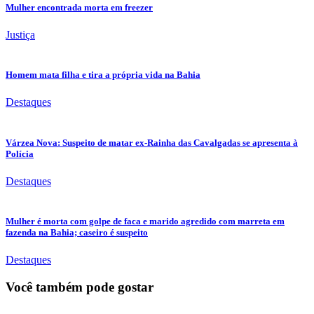
Mulher encontrada morta em freezer
Justiça
Homem mata filha e tira a própria vida na Bahia
Destaques
Várzea Nova: Suspeito de matar ex-Rainha das Cavalgadas se apresenta à
Polícia
Destaques
Mulher é morta com golpe de faca e marido agredido com marreta em
fazenda na Bahia; caseiro é suspeito
Destaques
Você também pode gostar