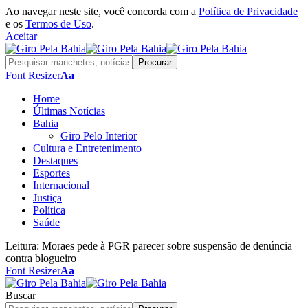
Ao navegar neste site, você concorda com a
Política de Privacidade
e os
Termos de Uso
.
Aceitar
Font Resizer
Aa
Home
Últimas Notícias
Bahia
Giro Pelo Interior
Cultura e Entretenimento
Destaques
Esportes
Internacional
Justiça
Política
Saúde
Leitura:
Moraes pede à PGR parecer sobre suspensão de denúncia
contra blogueiro
Font Resizer
Aa
Buscar