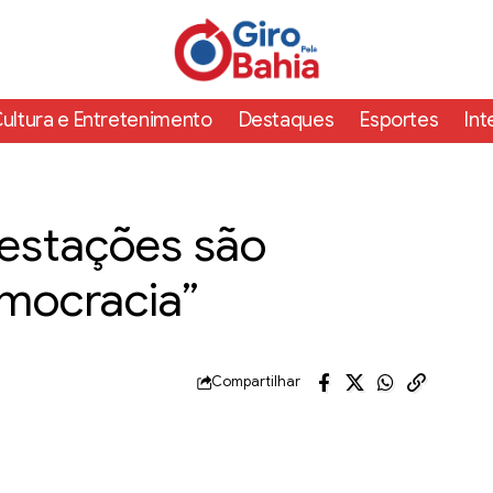
ultura e Entretenimento
Destaques
Esportes
Int
festações são
emocracia”
Compartilhar