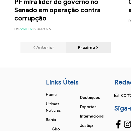
o
PF mira líder do governo no
Senado em operação contra
corrupção
D
De
R2SITES
18/06/2026
Anterior
Próximo
Links Úteis
Reda
Home
cont
Destaques
Últimas
Esportes
Siga-
Notícias
Internacional
Bahia
Justiça
Giro