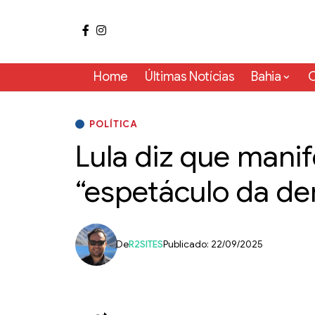
Home
Últimas Notícias
Bahia
C
POLÍTICA
Lula diz que mani
“espetáculo da d
De
R2SITES
Publicado: 22/09/2025