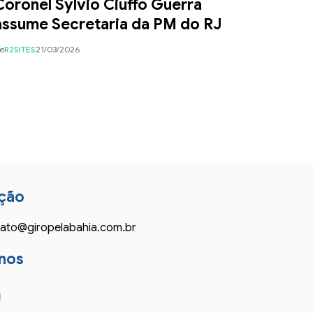
Coronel Sylvio Ciuffo Guerra
assume Secretaria da PM do RJ
e
R2SITES
21/03/2026
ção
ato@giropelabahia.com.br
nos