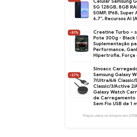
Celular Samsung G
5G 128GB, 8GB RA
50MP, IP68, Supe
6.7", Recursos AI (
Creatine Turbo – 
-51%
Pote 300g - Black S
Suplementação par
Performance, Ganh
Hipertrofia, Força
Sinoacc Carregado
Samsung Galaxy W
-27%
7/Ultra/6/6 Classic/
Classic/3/Active 2/
Galaxy Watch Car
de Carregamento 
Sem Fio USB de 1 m
Preços vistos na Amazon em 07/08