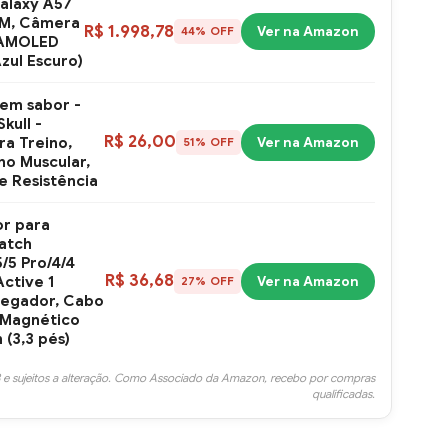
alaxy A57
M, Câmera
R$ 1.998,78
Ver na Amazon
44% OFF
r AMOLED
Azul Escuro)
sem sabor -
kull -
R$ 26,00
a Treino,
Ver na Amazon
51% OFF
o Muscular,
 e Resistência
r para
atch
5/5 Pro/4/4
R$ 36,68
Active 1
Ver na Amazon
27% OFF
regador, Cabo
Magnético
 (3,3 pés)
 e sujeitos a alteração. Como Associado da Amazon, recebo por compras
qualificadas.