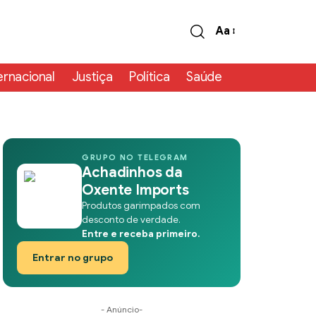
Aa
ernacional
Justiça
Política
Saúde
GRUPO NO TELEGRAM
Achadinhos da
Oxente Imports
Produtos garimpados com
desconto de verdade.
Entre e receba primeiro.
Entrar no grupo
- Anúncio-