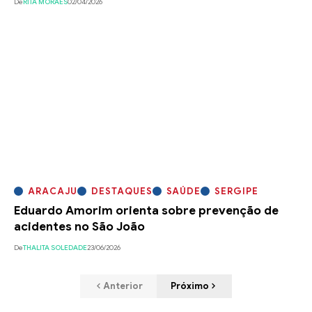
De
RITA MORAES
02/04/2026
ARACAJU
DESTAQUES
SAÚDE
SERGIPE
Eduardo Amorim orienta sobre prevenção de
acidentes no São João
De
THALITA SOLEDADE
23/06/2026
Anterior
Próximo