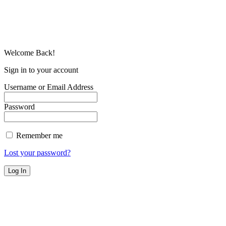
© Copyright 2025 | Todos os Direitos Reservados – Feito com ❤
por
R2 Sites
Welcome Back!
Sign in to your account
Username or Email Address
Password
Remember me
Lost your password?