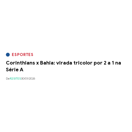
ESPORTES
Corinthians x Bahia: virada tricolor por 2 a 1 na
Série A
De
R2SITES
30/01/2026