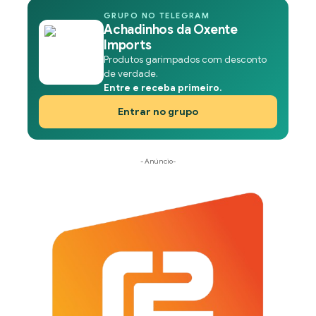
GRUPO NO TELEGRAM
Achadinhos da Oxente
Imports
Produtos garimpados com desconto
de verdade.
Entre e receba primeiro.
Entrar no grupo
- Anúncio-