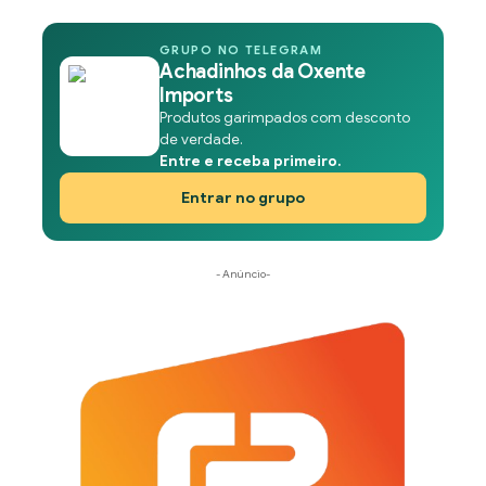
GRUPO NO TELEGRAM
Achadinhos da Oxente
Imports
Produtos garimpados com desconto
de verdade.
Entre e receba primeiro.
Entrar no grupo
- Anúncio-