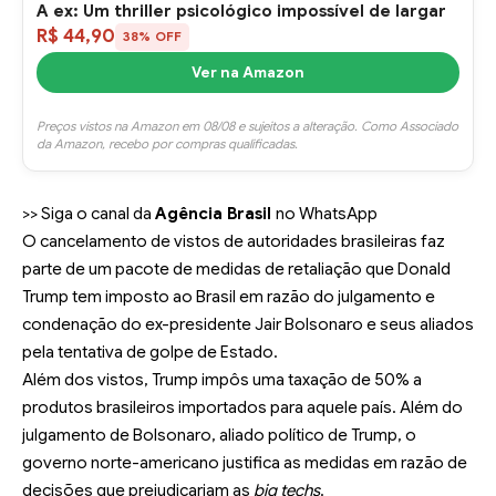
A ex: Um thriller psicológico impossível de largar
R$ 44,90
38% OFF
Ver na Amazon
Preços vistos na Amazon em 08/08 e sujeitos a alteração. Como Associado
da Amazon, recebo por compras qualificadas.
>> Siga o canal da
Agência Brasil
no WhatsApp
O cancelamento de vistos de autoridades brasileiras faz
parte de um pacote de medidas de retaliação que Donald
Trump tem imposto ao Brasil em razão do julgamento e
condenação
do ex-presidente Jair Bolsonaro e seus aliados
pela tentativa de golpe de Estado.
Além dos vistos, Trump impôs uma
taxação de 50%
a
produtos brasileiros importados para aquele país. Além do
julgamento de Bolsonaro, aliado político de Trump, o
governo norte-americano justifica as medidas em razão de
decisões que prejudicariam as
big techs
.