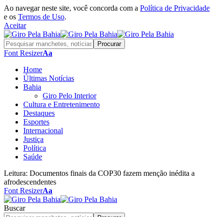
Ao navegar neste site, você concorda com a
Política de Privacidade
e os
Termos de Uso
.
Aceitar
Font Resizer
Aa
Home
Últimas Notícias
Bahia
Giro Pelo Interior
Cultura e Entretenimento
Destaques
Esportes
Internacional
Justiça
Política
Saúde
Leitura:
Documentos finais da COP30 fazem menção inédita a
afrodescendentes
Font Resizer
Aa
Buscar