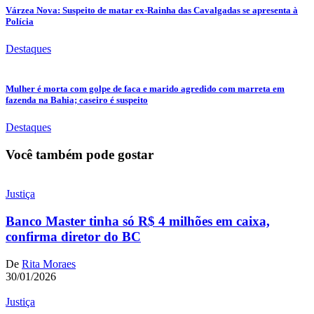
Várzea Nova: Suspeito de matar ex-Rainha das Cavalgadas se apresenta à
Polícia
Destaques
Mulher é morta com golpe de faca e marido agredido com marreta em
fazenda na Bahia; caseiro é suspeito
Destaques
Você também pode gostar
Justiça
Banco Master tinha só R$ 4 milhões em caixa,
confirma diretor do BC
De
Rita Moraes
30/01/2026
Justiça