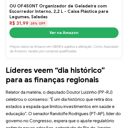
OU OF450NT Organizador de Geladeira com
Escorredor Interno, 2,2 L - Caixa Plástica para
Legumes, Saladas
R$ 31,99
28% OFF
Ver na Amazon
Preços vistos na Amazon em 08/08 e sujeitos a alteração. Como Associado
da Amazon, recebo por compras qualificadas.
Líderes veem “dia histórico”
para as finanças regionais
Relator da matéria, o deputado Doutor Luizinho (PP-RJ)
celebrou o consenso: “É um dia histórico que retira dos
estados a espada que limitou investimentos em saúde e
educação”. O senador Randolfe Rodrigues (PT-AP), líder do
governo no Congresso, espera que o ajuste regulatório
estimule novas adesões, sobretudo de Rio de Janeiro,