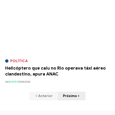
POLÍTICA
Helicóptero que caiu no Rio operava táxi aéreo
clandestino, apura ANAC
De
R2SITES
15/06/2026
Anterior
Próximo