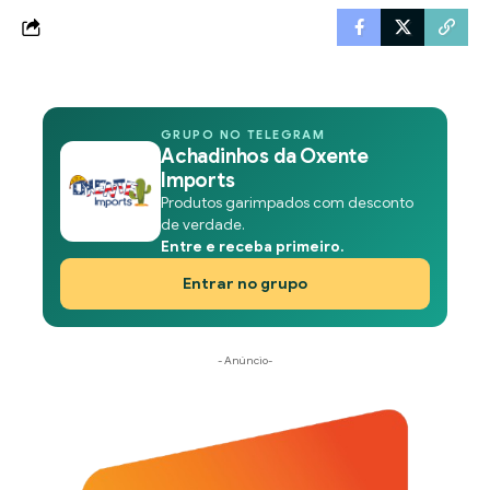
GRUPO NO TELEGRAM
Achadinhos da Oxente
Imports
Produtos garimpados com desconto
de verdade.
Entre e receba primeiro.
Entrar no grupo
- Anúncio-