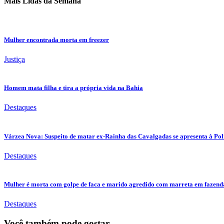
Mais Lidas da Semana
Mulher encontrada morta em freezer
Justiça
Homem mata filha e tira a própria vida na Bahia
Destaques
Várzea Nova: Suspeito de matar ex-Rainha das Cavalgadas se apresenta à Pol
Destaques
Mulher é morta com golpe de faca e marido agredido com marreta em fazenda 
Destaques
Você também pode gostar