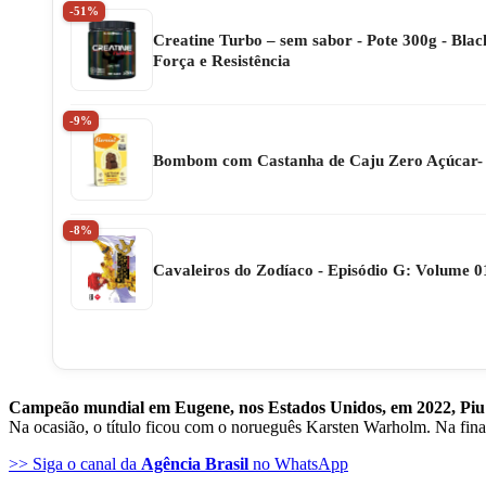
-51%
Creatine Turbo – sem sabor - Pote 300g - Bla
Força e Resistência
-9%
Bombom com Castanha de Caju Zero Açúcar-
-8%
Cavaleiros do Zodíaco - Episódio G: Volume 0
Campeão mundial em Eugene, nos Estados Unidos, em 2022, Piu n
Na ocasião, o título ficou com o norueguês Karsten Warholm. Na final
>> Siga o canal da
Agência Brasil
no WhatsApp