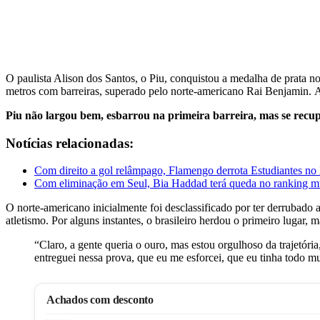
O paulista Alison dos Santos, o Piu, conquistou a medalha de prata n
metros com barreiras, superado pelo norte-americano Rai Benjamin.
Piu não largou bem, esbarrou na primeira barreira, mas se recu
Notícias relacionadas:
Com direito a gol relâmpago, Flamengo derrota Estudiantes no
Com eliminação em Seul, Bia Haddad terá queda no ranking m
O norte-americano inicialmente foi desclassificado por ter derrubado a
atletismo. Por alguns instantes, o brasileiro herdou o primeiro lugar,
“Claro, a gente queria o ouro, mas estou orgulhoso da trajetória
entreguei nessa prova, que eu me esforcei, que eu tinha todo
Achados com desconto