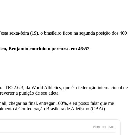
ta sexta-feira (19), o brasileiro ficou na segunda posição dos 400
pico, Benjamin concluiu o percurso em 46s52
.
egra TR22.6.3, da World Athletics, que é a federação internacional de
everter a punição de seu atleta.
r ali, chegar na final, entregar 100%, e eu posso falar que me
oimento à Confederação Brasileira de Atletismo (CBAt).
PUBLICIDADE