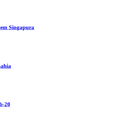
s em Singapura
Bahia
ub-20