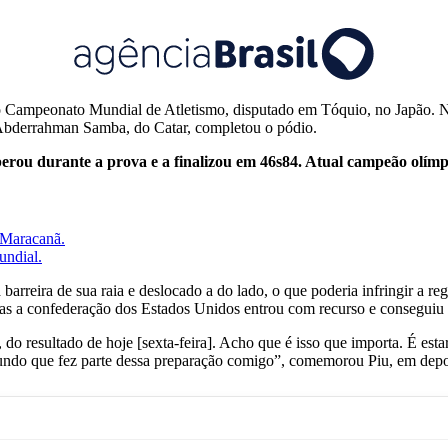
o Campeonato Mundial de Atletismo, disputado em Tóquio, no Japão. Nes
 Abderrahman Samba, do Catar, completou o pódio.
perou durante a prova e a finalizou em 46s84. Atual campeão olím
 Maracanã.
undial.
 barreira de sua raia e deslocado a do lado, o que poderia infringir a r
 mas a confederação dos Estados Unidos entrou com recurso e conseguiu r
, do resultado de hoje [sexta-feira]. Acho que é isso que importa. É esta
 mundo que fez parte dessa preparação comigo”, comemorou Piu, em dep