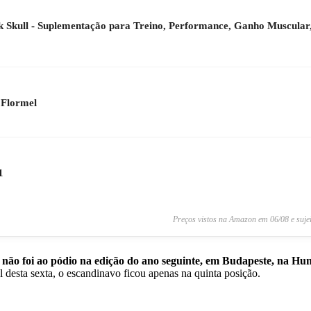
ck Skull - Suplementação para Treino, Performance, Ganho Muscular,
 Flormel
1
Preços vistos na Amazon em 06/08 e suje
ão foi ao pódio na edição do ano seguinte, em Budapeste, na Hung
 desta sexta, o escandinavo ficou apenas na quinta posição.