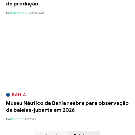
de produção
De
RITA MORAES
20/05/2026
BAHIA
Museu Náutico da Bahia reabre para observação
de baleias-jubarte em 2026
De
R2SITES
14/07/2026