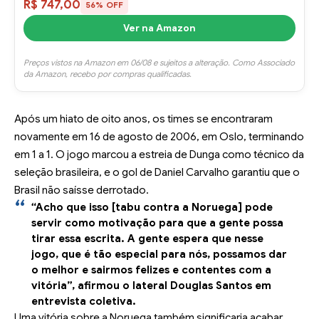
R$ 747,00
56% OFF
Ver na Amazon
Preços vistos na Amazon em 06/08 e sujeitos a alteração. Como Associado
da Amazon, recebo por compras qualificadas.
Após um hiato de oito anos, os times se encontraram
novamente em 16 de agosto de 2006, em Oslo, terminando
em 1 a 1. O jogo marcou a estreia de Dunga como técnico da
seleção brasileira, e o gol de Daniel Carvalho garantiu que o
Brasil não saísse derrotado.
“Acho que isso [tabu contra a Noruega] pode
servir como motivação para que a gente possa
tirar essa escrita. A gente espera que nesse
jogo, que é tão especial para nós, possamos dar
o melhor e sairmos felizes e contentes com a
vitória”, afirmou o lateral Douglas Santos em
entrevista coletiva.
Uma vitória sobre a Noruega também significaria acabar