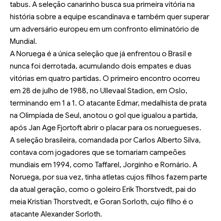
tabus. A seleção canarinho busca sua primeira vitória na
história sobre a equipe escandinava e também quer superar
um adversário europeu em um confronto eliminatório de
Mundial.
A Noruega é a única seleção que já enfrentou o Brasil e
nunca foi derrotada, acumulando dois empates e duas
vitórias em quatro partidas. O primeiro encontro ocorreu
em 28 de julho de 1988, no Ullevaal Stadion, em Oslo,
terminando em 1 a 1. O atacante Edmar, medalhista de prata
na Olimpíada de Seul, anotou o gol que igualou a partida,
após Jan Age Fjortoft abrir o placar para os noruegueses.
A seleção brasileira, comandada por Carlos Alberto Silva,
contava com jogadores que se tornariam campeões
mundiais em 1994, como Taffarel, Jorginho e Romário. A
Noruega, por sua vez, tinha atletas cujos filhos fazem parte
da atual geração, como o goleiro Erik Thorstvedt, pai do
meia Kristian Thorstvedt, e Goran Sorloth, cujo filho é o
atacante Alexander Sorloth.