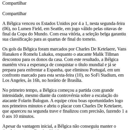
Compartilhar
Compartilhar
A Bélgica venceu os Estados Unidos por 4 a 1, nesta segunda-feira
(06), no Lumen Field, em Seattle, em jogo válido pelas oitavas de
final da Copa do Mundo. Com essa vitória, a seleção belga garantiu
sua classificação para as quartas de final do torneio.
Os gols da Bélgica foram marcados por Charles De Ketelaere, Vans
Hanaken e Romelu Lukaku, enquanto o atacante Malik Tillman
descontou para os donos da casa. Com este resultado, a Bélgica
mantém viva a esperança de conquistar o título mundial e já se
prepara para enfrentar a Espanha, que eliminou Portugal, em um
confronto marcado para esta sexta-feira (10), no SoFi Stadium, em
Los Angeles, às 16h, no horário de Brasília.
No primeiro tempo, a Bélgica começou a partida com grande
intensidade, mesmo diante da controvérsia sobre a escalação do
atacante Folarin Balogun. A equipe criou boas oportunidades logo
nos primeiros minutos e abriu o placar com Charles De Ketelaere,
que apareceu na segunda trave e finalizou com precisão, fazendo 1 a
0 aos 10 minutos.
Apesar da vantagem inicial, a Bélgica não conseguiu manter o