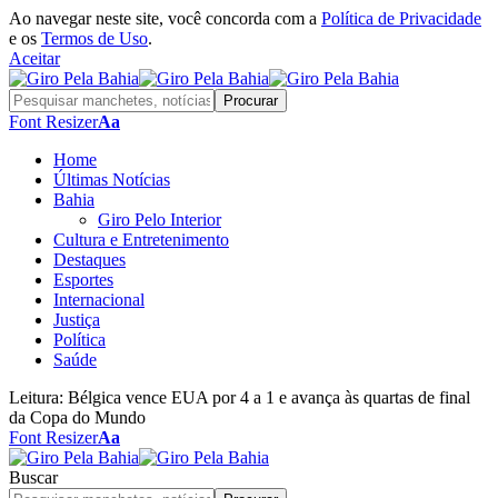
Ao navegar neste site, você concorda com a
Política de Privacidade
e os
Termos de Uso
.
Aceitar
Font Resizer
Aa
Home
Últimas Notícias
Bahia
Giro Pelo Interior
Cultura e Entretenimento
Destaques
Esportes
Internacional
Justiça
Política
Saúde
Leitura:
Bélgica vence EUA por 4 a 1 e avança às quartas de final
da Copa do Mundo
Font Resizer
Aa
Buscar