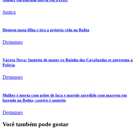
Justiça
Homem mata filha e tira a própria vida na Bahia
Destaques
Várzea Nova: Suspeito de matar ex-Rainha das Cavalgadas se apresenta à
Polícia
Destaques
Mulher é morta com golpe de faca e marido agredido com marreta em
fazenda na Bahia; caseiro é suspeito
Destaques
Você também pode gostar