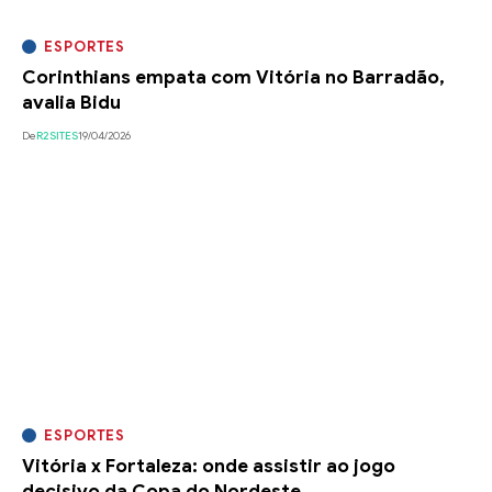
ESPORTES
Corinthians empata com Vitória no Barradão,
avalia Bidu
De
R2SITES
19/04/2026
ESPORTES
Vitória x Fortaleza: onde assistir ao jogo
decisivo da Copa do Nordeste