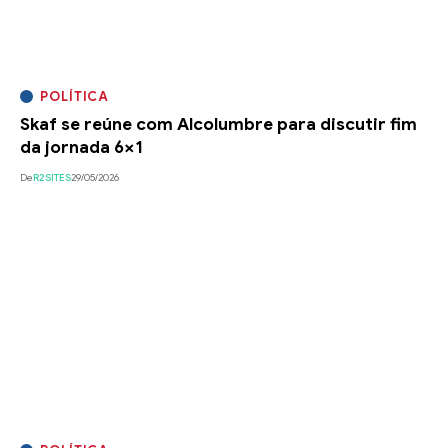
POLÍTICA
Skaf se reúne com Alcolumbre para discutir fim
da jornada 6×1
De
R2SITES
29/05/2026